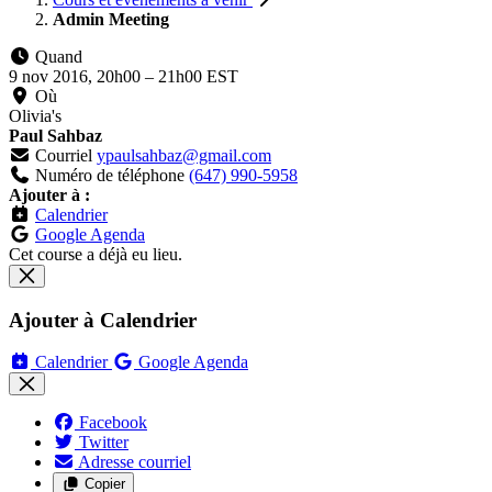
Admin Meeting
Quand
9 nov 2016, 20h00
–
21h00 EST
Où
Olivia's
Paul Sahbaz
Courriel
ypaulsahbaz@gmail.com
Numéro de téléphone
(647) 990-5958
Ajouter à :
Calendrier
Google Agenda
Cet course a déjà eu lieu.
Ajouter à Calendrier
Calendrier
Google Agenda
Facebook
Twitter
Adresse courriel
Copier