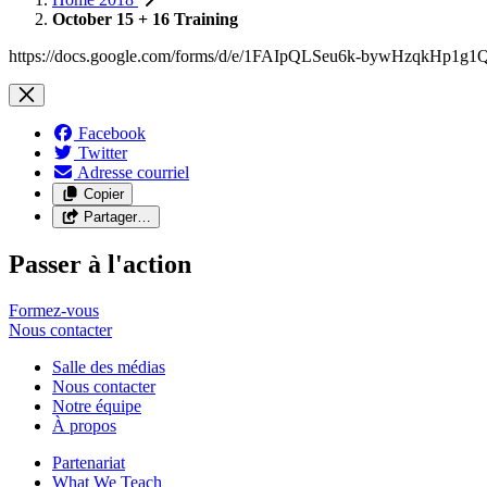
October 15 + 16 Training
https://docs.google.com/forms/d/e/1FAIpQLSeu6k-bywHzqkH
Facebook
Twitter
Adresse courriel
Copier
Partager…
Passer à l'action
Formez-vous
Nous
contacter
Salle des médias
Nous contacter
Notre équipe
À propos
Partenariat
What We Teach