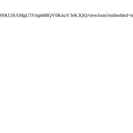
p1g1QNKUlSAMgU5Vmp688QV6KtszY3eK3QQ/viewform?embedded=tr