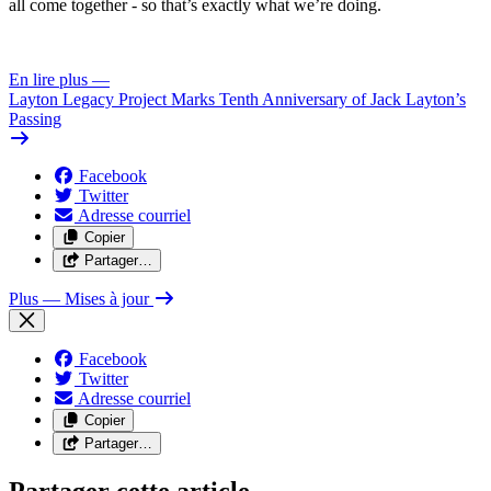
all come together - so that’s exactly what we’re doing.
En lire plus
—
Layton Legacy Project Marks Tenth Anniversary of Jack Layton’s
Passing
Facebook
Twitter
Adresse courriel
Copier
Partager…
Plus
— Mises à jour
Facebook
Twitter
Adresse courriel
Copier
Partager…
Partager cette article